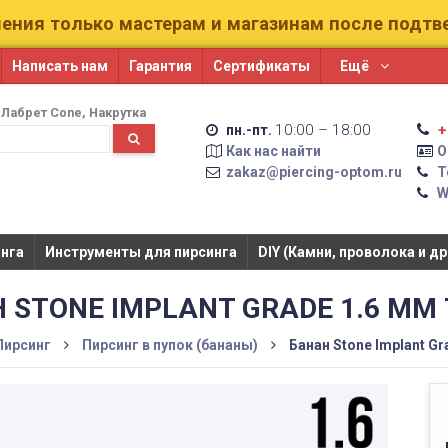
ения только мастерам и магазинам после подт
Написать нам
Гарантия
Сертификаты
Ещё
Лабрет Cone
Накрутка
10:00 – 18:00
+
пн.-пт.
Как нас найти
О
zakaz@piercing-optom.ru
Т
W
га​​
Инструменты для пирсинга
DIY (Камни, проволока и др
 STONE IMPLANT GRADE 1.6 ММ
Пирсинг
Пирсинг в пупок (бананы)
Банан Stone Implant Gr