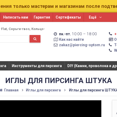
ения только мастерам и магазинам после подт
Написать нам
Гарантия
Сертификаты
Ещё
 Flat
Серьги-гвоз
Кольцо-
10:00 – 18:00
+
пн.-пт.
Как нас найти
О
zakaz@piercing-optom.ru
Т
W
га​​
Инструменты для пирсинга
DIY (Камни, проволока и др
ИГЛЫ ДЛЯ ПИРСИНГА ШТУКА
Главная
​Иглы для пирсинга​​
Иглы для пирсинга ШТУК