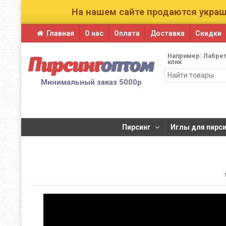
На нашем сайте продаются украш
Главная
О нас
Оплата
Доставка
Скидки
Например:
Лабрет
Пирсинг
оптом
клик
Минимальный заказ 5000р
Пирсинг
​Иглы для пирсин