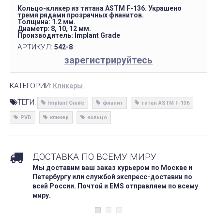
Кольцо-кликер из титана ASTM F-136. Украшено
тремя рядами прозрачных фианитов.
Толщина: 1.2 мм.
Диаметр: 8, 10, 12 мм.
Производитель: Implant Grade
АРТИКУЛ:
542-8
зарегистрируйтесь
КАТЕГОРИИ:
Кликеры
ТЕГИ:
Implant Grade
фианит
титан ASTM F-136
PVD
кликер
кольцо
ДОСТАВКА ПО ВСЕМУ МИРУ
Мы доставим ваш заказ курьером по Москве и
Петербургу или службой экспресс-доставки по
всей России. Почтой и EMS отправляем по всему
миру.