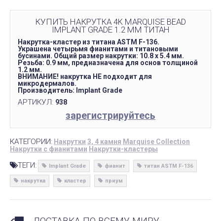
КУПИТЬ НАКРУТКА 4K MARQUISE BEAD
IMPLANT GRADE 1.2 ММ ТИТАН
Накрутка-кластер из титана ASTM F-136.
Украшена четырьмя фианитами и титановыми
бусинами. Общий размер накрутки: 10.8 х 5.4 мм.
Резьба: 0.9 мм, предназначена для основ толщиной
1.2 мм.
ВНИМАНИЕ! накрутка НЕ подходит для
микродермалов.
Производитель: Implant Grade
АРТИКУЛ:
938
зарегистрируйтесь
КАТЕГОРИИ:
Накрутки
3, 4 камня
Marquise Collection
Накрутки с фианитами
Накрутки-кластеры
ТЕГИ:
Implant Grade
фианит
титан ASTM F-136
накрутка
кластер
приум
ДОСТАВКА ПО ВСЕМУ МИРУ