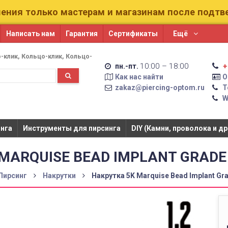
ения только мастерам и магазинам после подт
Написать нам
Гарантия
Сертификаты
Ещё
-клик
Кольцо-клик
Кольцо-
10:00 – 18:00
+
пн.-пт.
Как нас найти
О
zakaz@piercing-optom.ru
Т
W
га​​
Инструменты для пирсинга
DIY (Камни, проволока и др
MARQUISE BEAD IMPLANT GRADE
Пирсинг
Накрутки
Накрутка 5K Marquise Bead Implant Gr