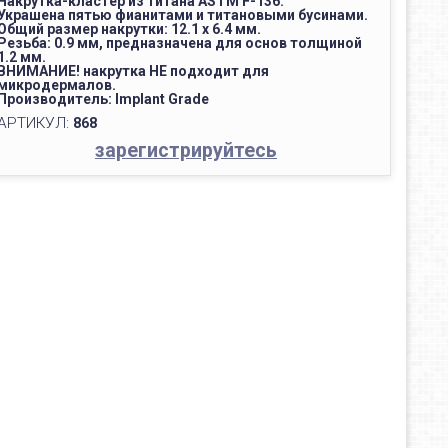
Накрутка-кластер из титана ASTM F-136.
Украшена пятью фианитами и титановыми бусинами.
Общий размер накрутки: 12.1 х 6.4 мм.
Резьба: 0.9 мм, предназначена для основ толщиной
1.2 мм.
ВНИМАНИЕ! накрутка НЕ подходит для
микродермалов.
Производитель: Implant Grade
АРТИКУЛ:
868
зарегистрируйтесь