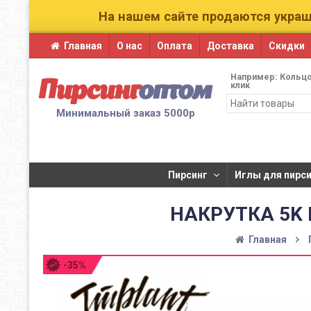
На нашем сайте продаются украш
Главная
О нас
Оплата
Доставка
Скидки
Например:
Кольцо
Пирсинг
оптом
клик
Минимальный заказ 5000р
Пирсинг
​Иглы для пирсин
НАКРУТКА 5K 
Главная
-35%