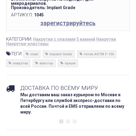
микродермалов.
Производитель: Implant Grade
АРТИКУЛ:
1045
зарегистрируйтесь
КАТЕГОРИИ:
Накрутки с опалами
5 камней
Накрутки
Накрутки-кластеры
ТЕГИ:
опал
Implant Grade
титан ASTM F-136
накрутка
кластер
приум
ДОСТАВКА ПО ВСЕМУ МИРУ
Мы доставим ваш заказ курьером по Москве и
Петербургу или службой экспресс-доставки по
всей России. Почтой и EMS отправляем по всему
миру.