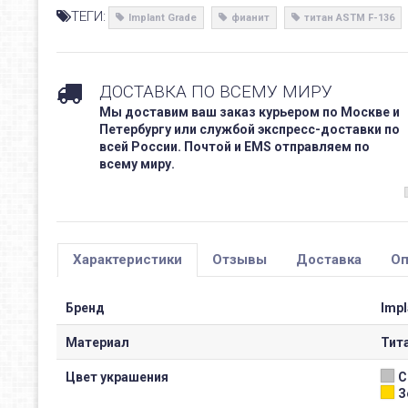
ТЕГИ:
Implant Grade
фианит
титан ASTM F-136
ДОСТАВКА ПО ВСЕМУ МИРУ
Мы доставим ваш заказ курьером по Москве и
Петербургу или службой экспресс-доставки по
всей России. Почтой и EMS отправляем по
всему миру.
Характеристики
Отзывы
Доставка
Оп
Бренд
Impl
Материал
Тит
Цвет украшения
С
З