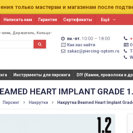
ения только мастерам и магазинам после подт
Написать нам
Гарантия
Сертификаты
Ещё
-клик
Держатель
Кольцо-
10:00 – 18:00
+
пн.-пт.
Как нас найти
О
zakaz@piercing-optom.ru
Т
W
га​​
Инструменты для пирсинга
DIY (Камни, проволока и др
EAMED HEART IMPLANT GRADE 1
Пирсинг
Накрутки
Накрутка Beamed Heart Implant Grad