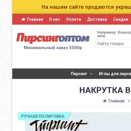
На нашем сайте продаются украш
Главная
О нас
Оплата
Доставка
Скидки
Например:
Кольцо
Пирсинг
оптом
клик
Минимальный заказ 5000р
Пирсинг
​Иглы для пирсин
НАКРУТКА B
Главная
РУЧНАЯ ПОЛИРОВКА