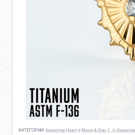
КАТЕГОРИИ:
Накрутки
Heart ♥
Moon & Star ☾ ✩
Накрутк