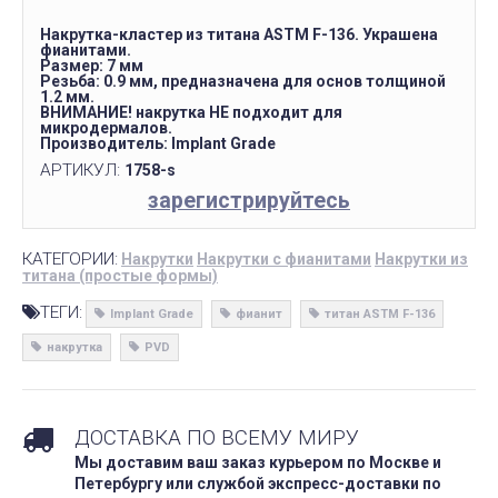
Накрутка-кластер из титана ASTM F-136. Украшена
фианитами.
Размер: 7 мм
Резьба: 0.9 мм, предназначена для основ​ толщиной
1.2 мм.
ВНИМАНИЕ! накрутка НЕ подходит для
микродермалов.
Производитель: Implant Grade
АРТИКУЛ:
1758-s
зарегистрируйтесь
КАТЕГОРИИ:
Накрутки
Накрутки с фианитами
Накрутки из
титана (простые формы)
ТЕГИ:
Implant Grade
фианит
титан ASTM F-136
накрутка
PVD
ДОСТАВКА ПО ВСЕМУ МИРУ
Мы доставим ваш заказ курьером по Москве и
Петербургу или службой экспресс-доставки по