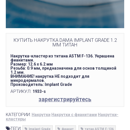
КУПИТЬ НАКРУТКА DAMA IMPLANT GRADE 1.2
ММ ТИТАН
Накрутка-кластер из титана ASTM F-136. Украшена
фианитами.
Размер: 12.6 х 6.2 мм
Резьба: 0.9 мм, предназначена для основ​ толщиной
1.2 мм.
ВНИМАНИЕ! накрутка НЕ подходит для
микродермалов.
Производитель: Implant Grade
АРТИКУЛ:
1933-s
зарегистрируйтесь
КАТЕГОРИИ:
Накрутки
Накрутки с фианитами
Накрутки-
кластеры
ТЕГИ:
Implant Grade
фианит
титан ASTM F-136