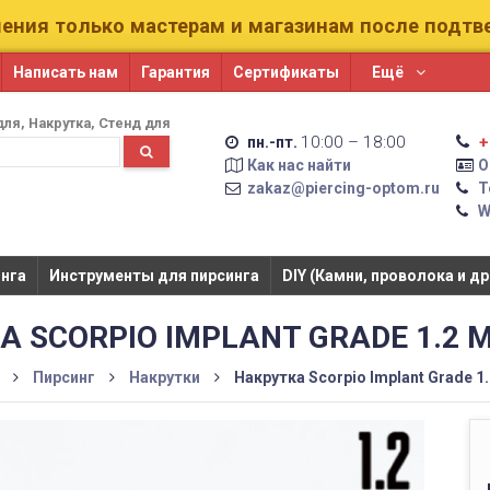
ения только мастерам и магазинам после подт
Написать нам
Гарантия
Сертификаты
Ещё
для
Накрутка
Стенд для
10:00 – 18:00
+
пн.-пт.
Как нас найти
О
zakaz@piercing-optom.ru
Т
W
га​​
Инструменты для пирсинга
DIY (Камни, проволока и др
А SCORPIO IMPLANT GRADE 1.2 
Пирсинг
Накрутки
Накрутка Scorpio Implant Grade 1