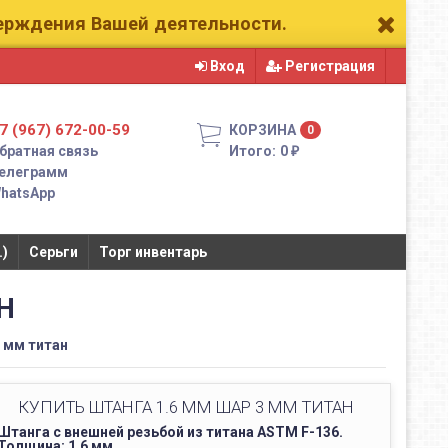
верждения Вашей деятельности.
Вход
Регистрация
7 (967) 672-00-59
КОРЗИНА
0
братная связь
Итого:
0
₽
елеграмм
hatsApp
.)
Серьги
Торг инвентарь
Н
3 мм титан
КУПИТЬ ШТАНГА 1.6 ММ ШАР 3 ММ ТИТАН
Штанга с внешней резьбой из титана ASTM F-136.
Толщина: 1.6 мм.