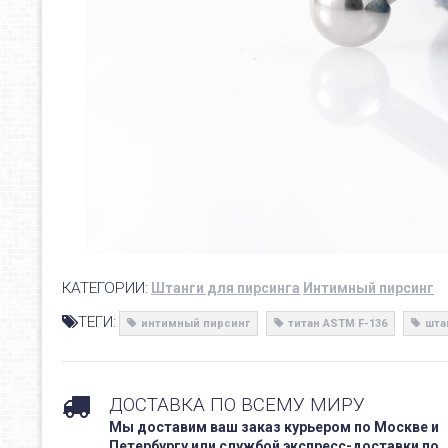
КАТЕГОРИИ:
Штанги для пирсинга
Интимный пирсинг
ТЕГИ:
интимный пирсинг
титан ASTM F-136
шта
ДОСТАВКА ПО ВСЕМУ МИРУ
Мы доставим ваш заказ курьером по Москве и
Петербургу или службой экспресс-доставки по