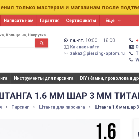
ения только мастерам и магазинам после подт
Написать нам
Гарантия
Сертификаты
Ещё
ка
Кольцо на
Накрутка
10:00 – 18:00
+
пн.-пт.
Как нас найти
О
zakaz@piercing-optom.ru
Т
W
га​​
Инструменты для пирсинга
DIY (Камни, проволока и др
ШТАНГА 1.6 ММ ШАР 3 ММ ТИТА
я
Пирсинг
Штанги для пирсинга
Штанга 1.6 мм шар 