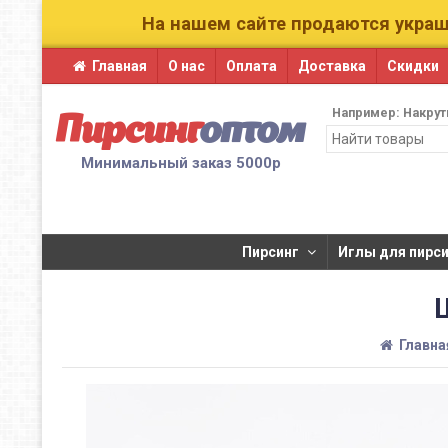
На нашем сайте продаются украш
Главная
О нас
Оплата
Доставка
Скидки
Например:
Накрут
Пирсинг
оптом
Минимальный заказ 5000р
Пирсинг
​Иглы для пирсин
Главна