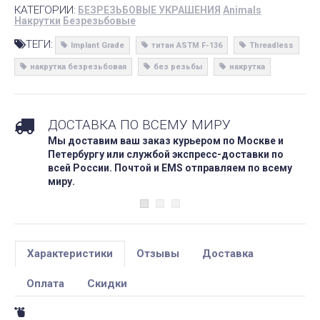
КАТЕГОРИИ:
БЕЗРЕЗЬБОВЫЕ УКРАШЕНИЯ
Animals
Накрутки
Безрезьбовые
ТЕГИ:
Implant Grade
титан ASTM F-136
Threadless
накрутка безрезьбовая
без резьбы
накрутка
ДОСТАВКА ПО ВСЕМУ МИРУ
Мы доставим ваш заказ курьером по Москве и
Петербургу или службой экспресс-доставки по
всей России. Почтой и EMS отправляем по всему
миру.
Характеристики
Отзывы
Доставка
Оплата
Скидки